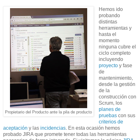
Hemos ido
probando
distintas
herramientas y
hasta el
momento
ninguna cubre el
ciclo completo
incluyendo
proyecto
y fase
de
mantenimiento,
desde la gestión
de la
construcción con
Scrum, los
planes de
Propietario del Producto ante la pila de producto
pruebas
con sus
criterios de
aceptación
y las
incidencias
. En esta ocasión
hemos
probado JIRA que promete tener todas las herramientas