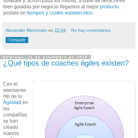
software y Scrum pasa los mismo, a base de iteraciones
bien guiadas por negocio llegamos al mejor
producto
posible en
tiempos y costes establecidos
.
Alexander Menzinsky
en
22:04
No hay comentarios:
Compartir
domingo, 11 de diciembre de 2016
¿Qué tipos de coaches ágiles existen?
Con el
asentamie
nto de la
Agilidad
en
las
compañías
se han
creado
nuevos