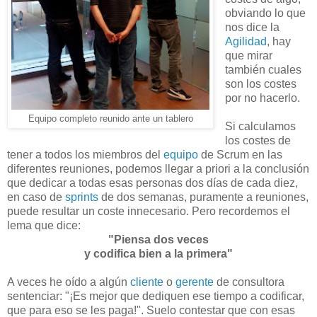
obviando lo que
nos dice la
Agilidad
, hay
que mirar
también cuales
son los costes
por no hacerlo.
Equipo completo reunido ante un tablero
Si calculamos
los costes de
tener a todos los miembros del
equipo
de Scrum en las
diferentes reuniones, podemos llegar a priori a la conclusión
que dedicar a todas esas personas dos días de cada diez,
en caso de
sprints
de dos semanas, puramente a reuniones,
puede resultar un coste innecesario. Pero recordemos el
lema que dice
:
"Piensa dos veces
y codifica bien a la primera"
A veces he oído a algún
cliente
o
gerente
de consultora
sentenciar: "¡Es mejor que dediquen ese tiempo a codificar,
que para eso se les paga!". Suelo contestar que con esas