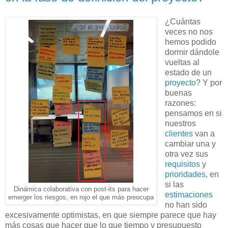
¿Cuántas
veces no nos
hemos podido
dormir dándole
vueltas al
estado de un
proyecto
? Y por
buenas
razones:
pensamos en si
nuestros
clientes
van a
cambiar una y
otra vez sus
requisitos
y
prioridades
, en
si las
Dinámica colaborativa con post-its para hacer
estimaciones
emerger los riesgos, en rojo el que más preocupa
no han sido
excesivamente optimistas, en que siempre parece que hay
más cosas que hacer que lo que tiempo y presupuesto