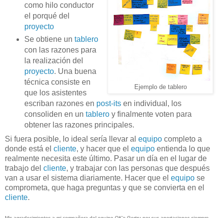
como hilo conductor
el porqué del
proyecto
Se obtiene un
tablero
con las razones para
la realización del
proyecto
. Una buena
técnica consiste en
Ejemplo de tablero
que los asistentes
escriban razones en
post-its
en individual, los
consoliden en un
tablero
y finalmente voten para
obtener las razones principales.
Si fuera posible, lo ideal sería llevar al
equipo
completo a
donde está el
cliente
, y hacer que el
equipo
entienda lo que
realmente necesita este último. Pasar un día en el lugar de
trabajo del
cliente
, y trabajar con las personas que después
van a usar el sistema diariamente. Hacer que el
equipo
se
comprometa, que haga preguntas y que se convierta en el
cliente
.
Mis agradecimientos a mi compañera del equipo OK's Gertru por sus aportaciones siempre