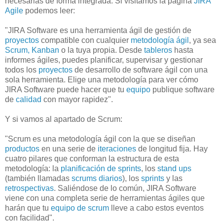
necesarias de forma integrada. Si visitamos la página
JIRA
Agile
podemos leer:
"JIRA Software es una herramienta ágil de gestión de
proyectos
compatible con cualquier
metodología ágil
, ya sea
Scrum, Kanban
o la tuya propia. Desde
tableros
hasta
informes ágiles, puedes planificar, supervisar y gestionar
todos los
proyectos
de desarrollo de software ágil con una
sola herramienta. Elige una metodología para ver cómo
JIRA Software puede hacer que tu
equipo
publique software
de
calidad
con mayor rapidez".
Y si vamos al apartado de Scrum:
"Scrum es una metodología ágil con la que se diseñan
productos
en una serie de
iteraciones
de longitud fija. Hay
cuatro pilares que conforman la estructura de esta
metodología: la
planificación de sprints
, los
stand ups
(también llamadas
scrums diarios
), los
sprints
y las
retrospectivas
. Saliéndose de lo común, JIRA Software
viene con una completa serie de herramientas ágiles que
harán que tu
equipo de scrum
lleve a cabo estos eventos
con facilidad".