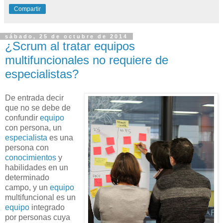
Compartir
sábado, 25 de octubre de 2014
¿Scrum al tratar equipos
multifuncionales no requiere de
especialistas?
De entrada decir
que no se debe de
confundir
equipo
con persona, un
especialista
es una
persona con
conocimientos
y
habilidades en un
determinado
campo, y un
equipo
multifuncional es un
equipo
integrado
por personas cuya