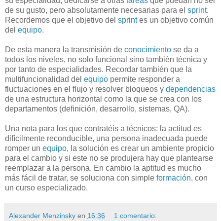
su especialidad, dedicarse a otras
tareas
que puedan no ser
de su gusto, pero absolutamente necesarias para el
sprint
.
Recordemos que el objetivo del
sprint
es un objetivo común
del
equipo
.
De esta manera la transmisión de
conocimiento
se da a
todos los niveles, no solo funcional sino también técnica y
por tanto de especialidades. Recordar también que la
multifuncionalidad del
equipo
permite responder a
fluctuaciones en el flujo y resolver bloqueos y
dependencias
de una estructura horizontal como la que se crea con los
departamentos (definición, desarrollo, sistemas, QA).
Una nota para los que contratéis a técnicos: la actitud es
difícilmente reconducible,
una persona inadecuada puede
romper un
equipo
,
la solución es crear un ambiente propicio
para el cambio y si este no se produjera hay que plantearse
reemplazar a la persona. En cambio la aptitud es mucho
más fácil de tratar, se soluciona con simple
formación
, con
un curso especializado.
Alexander Menzinsky
en
16:36
1 comentario: