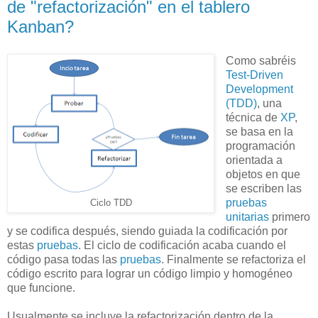
de "refactorización" en el tablero
Kanban?
Como sabréis
Test-Driven
Development
(TDD)
, una
técnica de
XP
,
se basa en la
programación
orientada a
objetos en que
se escriben las
pruebas
Ciclo TDD
unitarias
primero
y se codifica después, siendo guiada la codificación por
estas
pruebas
. El ciclo de codificación acaba cuando el
código pasa todas las
pruebas
. Finalmente se refactoriza el
código escrito para lograr un código limpio y homogéneo
que funcione.
Usualmente se incluye la refactorización dentro de la