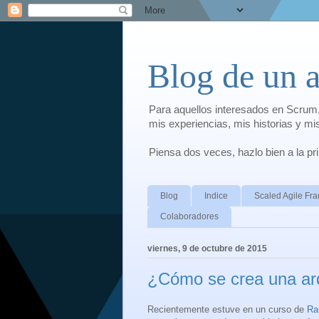
Blog de un 
Para aquellos interesados en Scrum,
mis experiencias, mis historias y m
Piensa dos veces, hazlo bien a la p
Blog
Indice
Scaled Agile F
Colaboradores
viernes, 9 de octubre de 2015
¿Cómo se crea una arq
Recientemente estuve en un curso de
Ra