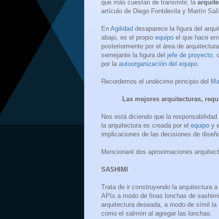
que más cuestan de transmitir, la
arquite
artículo de Diego Fontdevila y Martín Sal
En
Agilidad
desaparece la figura del arqui
abajo, es el propio
equipo
el que hace eme
posteriormente por el área de arquitectu
semejante la figura del
jefe de proyecto
, 
por la
autoorganización del equipo
.
Recordemos el undécimo principio del
Ma
Las mejores arquitecturas, req
Nos está diciendo que la responsabilidad
la
arquitectura es creada por el
equipo
y e
implicaciones de las decisiones de diseñ
Mencionaré dos aproximaciones arquitec
SASHIMI
Trata de ir construyendo la arquitectura 
APIs a modo de finas lonchas de sashimi 
arquitectura deseada, a modo de símil la
como el salmón al agregar las lonchas.