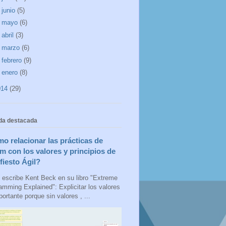
►
junio
(5)
►
mayo
(6)
►
abril
(3)
►
marzo
(6)
►
febrero
(9)
►
enero
(8)
014
(29)
da destacada
o relacionar las prácticas de
m con los valores y principios de
fiesto Ágil?
escribe Kent Beck en su libro "Extreme
amming Explained": Explicitar los valores
ortante porque sin valores , ...