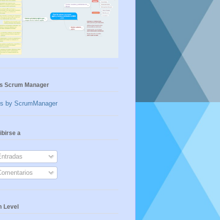
s Scrum Manager
ts by ScrumManager
ibirse a
ntradas
omentarios
 Level