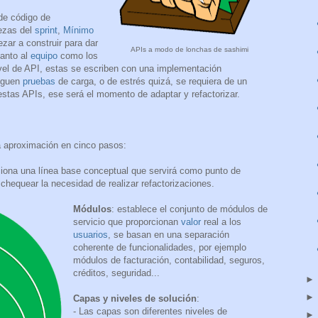
 de código de
iezas del
sprint
,
Mínimo
zar a construir para dar
APIs a modo de lonchas de sashimi
tanto al
equipo
como los
vel de API, estas se escriben con una implementación
eguen
pruebas
de carga, o de estrés quizá, se requiera de un
estas APIs, ese será el momento de adaptar y refactorizar.
a aproximación en cinco pasos:
rciona una línea base conceptual que servirá como punto de
y chequear la necesidad de realizar refactorizaciones.
Módulos
: establece el conjunto de módulos de
servicio que proporcionan
valor
real a los
usuarios
, se basan en una separación
coherente de funcionalidades, por ejemplo
módulos de facturación, contabilidad, seguros,
créditos, seguridad...
Capas y niveles de solución
:
- Las capas son diferentes niveles de