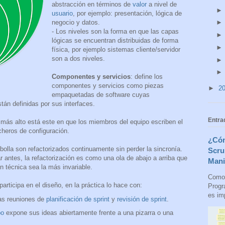
abstracción en términos de
valor
a nivel de
usuario
, por ejemplo: presentación, lógica de
negocio y datos.
- Los niveles son la forma en que las capas
lógicas se encuentran distribuidas de forma
física, por ejemplo sistemas cliente/servidor
son a dos niveles.
Componentes y servicios
: d
efine los
componentes y servicios como piezas
►
2
empaquetadas de software cuyas
tán definidas por sus interfaces.
Entra
 más alto está este en que los miembros del equipo escriben el
cheros de configuración.
¿Cóm
ebolla son refactorizados continuamente sin perder la sincronía.
Scru
ar antes, la refactorización es como una ola de abajo a arriba que
Mani
n técnica sea la más invariable.
Como 
articipa en el diseño, en la práctica lo hace con:
Progr
es imp
las reuniones de
planificación de sprint
y
revisión de sprint
.
po
expone sus ideas abiertamente frente a una pizarra o una