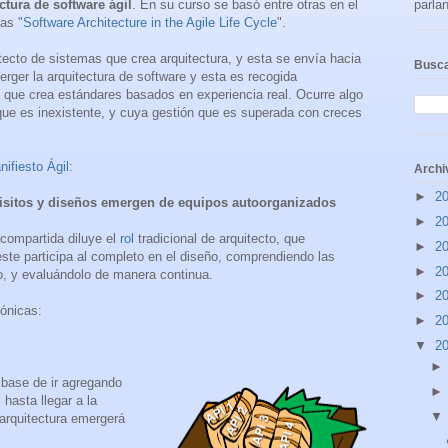
ctura de software ágil
. En su curso se basó entre otras en el
parlan
ías "
Software Architecture in the Agile Life Cycle
".
tecto de sistemas que crea arquitectura, y esta se envía hacia
Busca
rger la arquitectura de software y esta es recogida
ra que crea estándares
basados en experiencia real. Ocurre algo
que es inexistente, y cuya gestión
que es superada con creces
nifiesto Ágil
:
Archi
►
2
uisitos y diseños emergen de equipos autoorganizados
►
2
 compartida diluye el
rol
tradicional de arquitecto, que
►
2
ste participa al
completo en el diseño, comprendiendo las
►
2
o, y evaluándolo de manera continua.
►
2
tónicas:
►
2
▼
2
a base de ir agregando
hasta llegar a la
 arquitectura emergerá