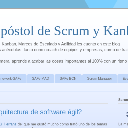
apóstol de Scrum y Kan
 Kanban, Marcos de Escalado y Agilidad les cuento en este blog
is anécdotas, tanto como coach de equipos y empresas, como de trai
rimera, aprende a acabar las cosas importantes al 100% con un ritmo
ramework-SAFe
SAFe MAD
SAFe BCN
Scrum Manager
Eve
Scru
uitectura de software ágil?
úl Herranz
del que me gustó mucho como trató uno de los temas
La ma