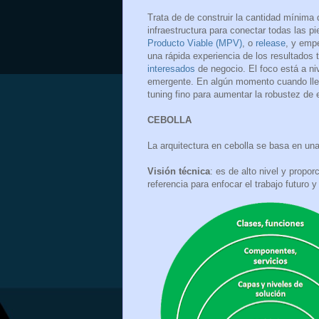
Trata de de construir la cantidad mínima
infraestructura para conectar todas las p
Producto Viable (MPV)
, o
release
, y empe
una rápida experiencia de los resultados 
interesados
de negocio. El foco está a ni
emergente. En algún momento cuando ll
tuning fino para aumentar la robustez de 
CEBOLLA
La arquitectura en cebolla se basa en un
Visión técnica
: es de alto nivel y propo
referencia para enfocar el trabajo futuro 