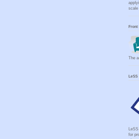
apply
scale
Front
The ag
LeSS
LeSS 
for p