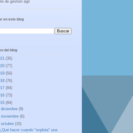
te de gestión ágil
r en este blog
vo del blog
021
(35)
020
(77)
019
(56)
018
(76)
017
(84)
016
(73)
015
(84)
►
diciembre
(9)
►
noviembre
(6)
▼
octubre
(10)
¿Qué hacer cuando "explota" una