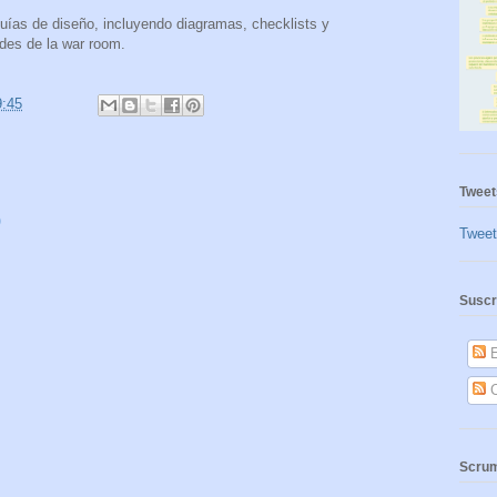
ías de diseño, incluyendo diagramas, checklists y
des de la war room.
9:45
Tweet
o
Twee
Suscr
E
C
Scrum