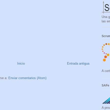
Una g
las e
Scrum
Inicio
Entrada antigua
A cert
rse a:
Enviar comentarios (Atom)
SAFe 
A pro