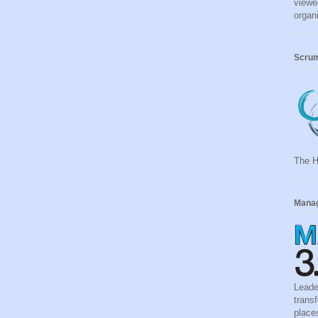
viewe
organ
Scru
The 
Manag
Leade
trans
place