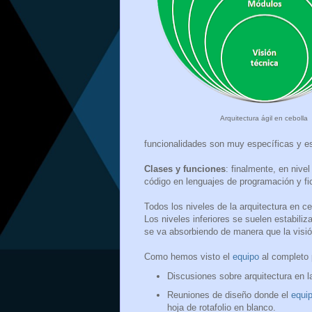
Arquitectura ágil en cebolla
funcionalidades son muy específicas y es
Clases y funciones
: f
inalmente, en nivel
código en lenguajes de programación y fi
Todos los niveles de la arquitectura en c
Los niveles inferiores se suelen estabiliz
se va absorbiendo de manera que la visió
Como hemos visto el
equipo
al completo p
Discusiones sobre arquitectura en 
Reuniones de diseño donde el
equi
hoja de rotafolio en blanco.