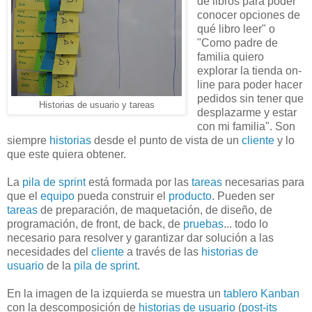
de libros para poder
conocer opciones de
qué libro leer" o
"Como padre de
familia quiero
explorar la tienda on-
line para poder hacer
pedidos sin tener que
Historias de usuario y tareas
desplazarme y estar
con mi familia". Son
siempre
historias
desde el punto de vista de un
cliente
y lo
que este quiera obtener.
La
pila de sprint
está formada por las
tareas
necesarias para
que el
equipo
pueda construir el
producto
. Pueden ser
tareas
de preparación, de maquetación, de diseño, de
programación, de front, de back, de
pruebas
... todo lo
necesario para resolver y garantizar dar solución a las
necesidades del
cliente
a través de las
historias de
usuario
de la
pila de sprint
.
En la imagen de la izquierda se muestra un
tablero Kanban
con la descomposición de
historias de usuario
(
post-its