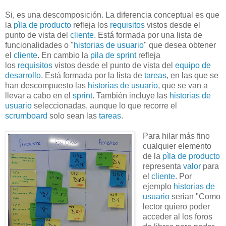
Si, es una descomposición. La diferencia conceptual es que
la
pìla de producto
refleja los
requisitos
vistos desde el
punto de vista del
cliente
. Está formada por una lista de
funcionalidades o "
historias de usuario
" que desea obtener
el
cliente
. En cambio la
pila de sprint
refleja
los
requisitos
vistos desde el punto de vista del
equipo de
desarrollo
. Está formada por la lista de
tareas
, en las que se
han descompuesto las
historias de usuario
, que se van a
llevar a cabo en el
sprint
. También incluye las
historias de
usuario
seleccionadas, aunque lo que recorre el
scrumboard
solo sean las
tareas
.
Para hilar más fino
cualquier elemento
de la
pìla de producto
representa
valor
para
el
cliente
. Por
ejemplo
historias de
usuario
serian "Como
lector quiero poder
acceder al los foros