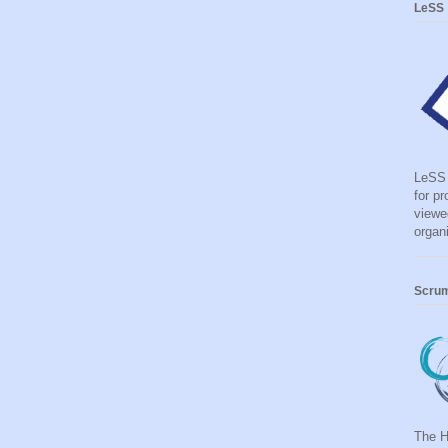
LeSS
LeSS 
for p
viewe
organ
Scru
The 