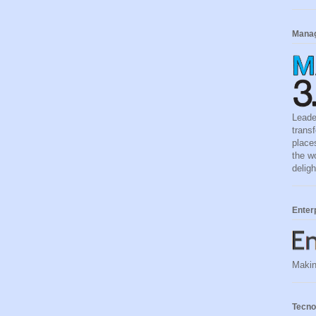
Manag
Leade
trans
place
the w
deligh
Enter
Makin
Tecno