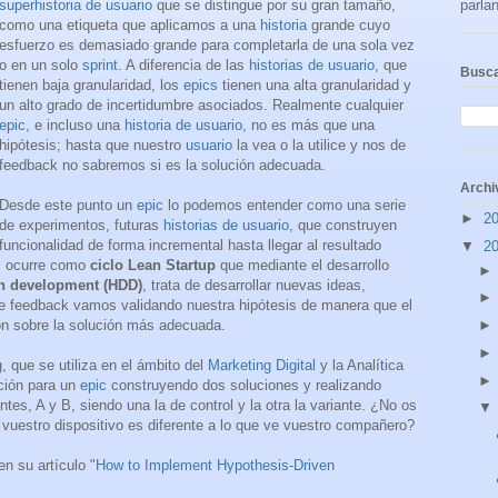
superhistoria de usuario
que se distingue por su gran tamaño,
parlan
como una etiqueta que aplicamos a una
historia
grande cuyo
esfuerzo es demasiado grande para completarla de una sola vez
o en un solo
sprint
. A diferencia de las
historias de usuario
, que
Busca
tienen baja granularidad, los
epics
tienen una alta granularidad y
un alto grado de incertidumbre asociados. Realmente cualquier
epic
, e incluso una
historia de usuario
, no es más que una
hipótesis; hasta que nuestro
usuario
la vea o la utilice y nos de
feedback no sabremos si es la solución adecuada.
Archi
Desde este punto un
epic
lo podemos entender como una serie
►
2
de experimentos, futuras
historias de usuario
, que construyen
funcionalidad de forma incremental hasta llegar al resultado
▼
2
s
ocurre como
ciclo Lean Startup
que mediante el desarrollo
en development (HDD)
, trata de desarrollar nuevas ideas,
 de feedback vamos validando nuestra hipótesis de manera que el
 sobre la solución más adecuada.
 que se utiliza en el ámbito del
Marketing Digital
y la Analítica
ución para un
epic
construyendo dos soluciones y realizando
tes, A y B, siendo una la de control y la otra la variante. ¿No os
uestro dispositivo es diferente a lo que ve vuestro compañero?
en su artículo "
How to Implement Hypothesis-Driven