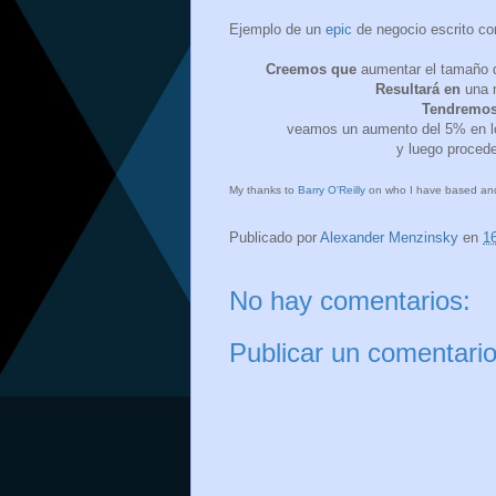
Ejemplo de un
epic
de negocio escrito co
Creemos que
aumentar el tamaño d
Resultará en
una m
Tendremos
veamos un aumento del 5% en 
y luego procede
My thanks to
Barry O'Reilly
on who I have based and w
Publicado por
Alexander Menzinsky
en
1
No hay comentarios:
Publicar un comentari