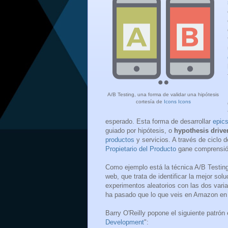
A/B Testing, una forma de validar una hipótesis
cortesía de
Icons Icons
esperado. Esta forma de desarrollar
epic
guiado por hipótesis, o
hypothesis driv
productos
y servicios. A través de ciclo
Propietario del Producto
gane comprensión
Como ejemplo está la técnica A/B Testing,
web, que trata de identificar la mejor sol
experimentos aleatorios con las dos varian
ha pasado que lo que veis en Amazon en v
Barry O'Reilly popone el siguiente patrón 
Development
":