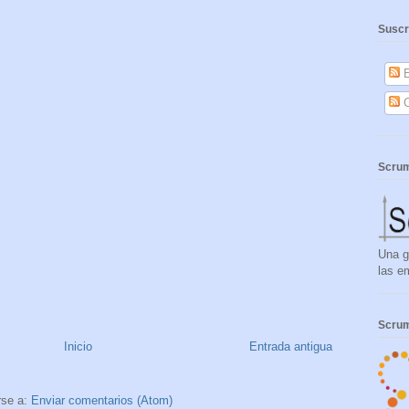
Suscr
E
C
Scrum
Una g
las e
Scrum
Inicio
Entrada antigua
rse a:
Enviar comentarios (Atom)