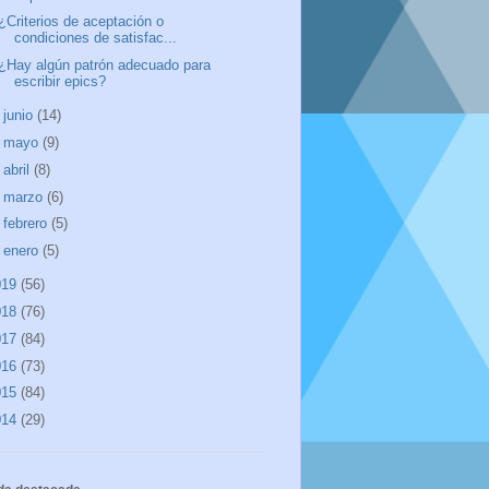
¿Criterios de aceptación o
condiciones de satisfac...
¿Hay algún patrón adecuado para
escribir epics?
►
junio
(14)
►
mayo
(9)
►
abril
(8)
►
marzo
(6)
►
febrero
(5)
►
enero
(5)
019
(56)
018
(76)
017
(84)
016
(73)
015
(84)
014
(29)