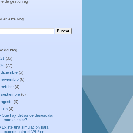
te de gestión ágil
r en este blog
vo del blog
021
(35)
020
(77)
►
diciembre
(5)
►
noviembre
(8)
►
octubre
(4)
►
septiembre
(6)
►
agosto
(3)
▼
julio
(4)
¿Qué hay detrás de desescalar
para escalar?
¿Existe una simulación para
experimentar el WIP en...