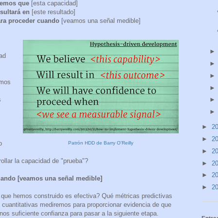
eemos que
[esta capacidad]
sultará en
[este resultado]
ra proceder cuando
[veamos una señal medible]
ad
amos
s
►
2
►
2
o
Patrón HDD de Barry O'Reilly
►
2
ollar la capacidad de "prueba"?
►
2
►
2
uando [veamos una señal medible]
►
2
 que hemos construido es efectiva? Qué métricas predictivas
/o cuantitativas mediremos para proporcionar evidencia de que
nos suficiente confianza para pasar a la siguiente etapa.