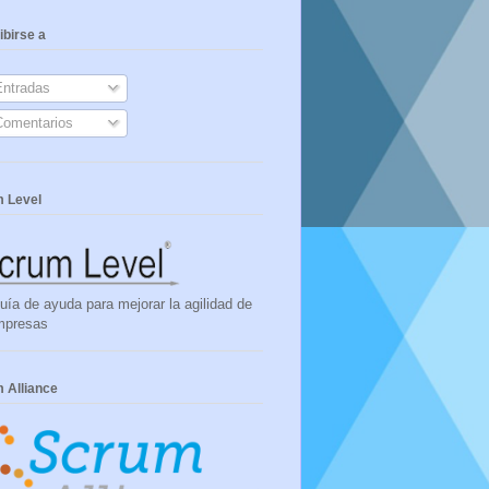
ibirse a
ntradas
omentarios
 Level
uía de ayuda para mejorar la agilidad de
mpresas
 Alliance