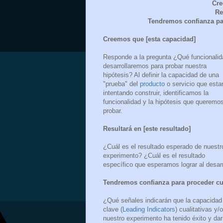
Cr
Re
Tendremos confianza pa
Creemos que [esta capacidad]
Responde a la pregunta ¿Qué funcionalid
desarrollaremos para probar nuestra
hipótesis? Al definir la capacidad de una
"prueba" del
producto
o servicio que est
intentando construir, identificamos la
funcionalidad y la hipótesis que queremo
probar.
Resultará en [este resultado]
¿Cuál es el resultado esperado de nuestr
experimento? ¿Cuál es el resultado
específico que esperamos lograr al desarr
Tendremos confianza para proceder c
¿Qué señales indicarán que la capacidad
clave (
Leading Indicators
) cualitativas y
nuestro experimento ha tenido éxito y dar