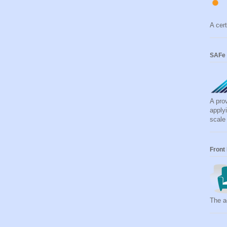
A cert
SAFe 
A pro
apply
scale
Front
The ag