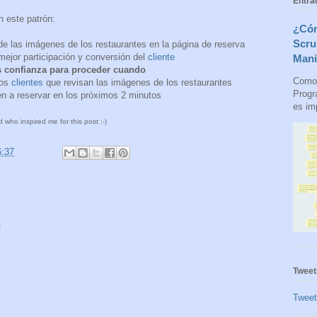
Entra
n este patrón:
¿Cóm
Scru
e las imágenes de los restaurantes en la página de reserva
ejor participación y conversión del
cliente
Mani
 confianza para proceder cuando
Como 
los
clientes
que revisan las imágenes de los restaurantes
Progr
n a reservar en los próximos 2 minutos
es imp
ho inspired me for this post :-)
6:37
o
Tweet
Twee