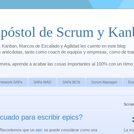
apóstol de Scrum y Kan
 Kanban, Marcos de Escalado y Agilidad les cuento en este blog
is anécdotas, tanto como coach de equipos y empresas, como de trai
rimera, aprende a acabar las cosas importantes al 100% con un ritmo
ramework-SAFe
SAFe MAD
SAFe BCN
Scrum Manager
Eve
Scru
cuado para escribir epics?
Recordemos que un
epic
se puede considerar como una
La ma