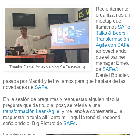
Recientemente
organizamos un
meetup que
llamamos
SAFe
Talks & Beers -
Transformación
Agile con SAFe
aprovechando
que el partner
manager Emea
Thanks Daniel for explaining SAFe news :-)
de
SAFe®
,
Daniel Boudier,
pasaba por Madrid y le invitamos para que hablara de las
novedades de
SAFe
.
En la sesión de preguntas y respuestas alguien hizo la
pregunta que da titulo al post, se refería a una
transformación Lean-Agile
, y me lancé a contestarla... la
respuesta la tenia allí, ante mi; ¡aquí la tenéis!, respondí,
señalando al Big Picture de
SAFe
.