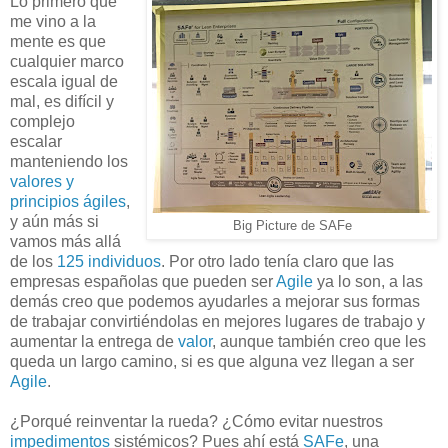
Lo primero que
me vino a la
mente es que
cualquier marco
escala igual de
mal, es difícil y
complejo
escalar
manteniendo los
valores y
principios ágiles
,
y aún más si
Big Picture de SAFe
vamos más allá
de los
125 individuos
. Por otro lado tenía claro que las
empresas españolas que pueden ser
Agile
ya lo son, a las
demás creo que podemos ayudarles a mejorar sus formas
de trabajar convirtiéndolas en mejores lugares de trabajo y
aumentar la entrega de
valor
, aunque también creo que les
queda un largo camino, si es que alguna vez llegan a ser
Agile
.
¿Porqué reinventar la rueda? ¿Cómo evitar nuestros
impedimentos
sistémicos? Pues ahí está
SAFe
, una