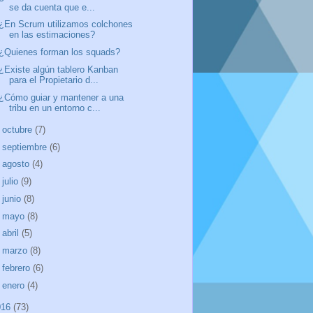
se da cuenta que e...
¿En Scrum utilizamos colchones
en las estimaciones?
¿Quienes forman los squads?
¿Existe algún tablero Kanban
para el Propietario d...
¿Cómo guiar y mantener a una
tribu en un entorno c...
►
octubre
(7)
►
septiembre
(6)
►
agosto
(4)
►
julio
(9)
►
junio
(8)
►
mayo
(8)
►
abril
(5)
►
marzo
(8)
►
febrero
(6)
►
enero
(4)
016
(73)