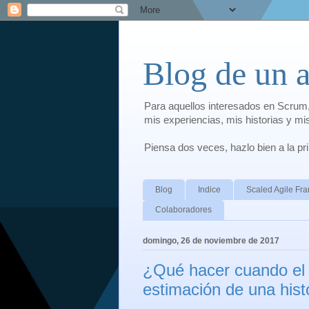
Blog de un 
Para aquellos interesados en Scrum,
mis experiencias, mis historias y m
Piensa dos veces, hazlo bien a la p
Blog
Indice
Scaled Agile F
Colaboradores
domingo, 26 de noviembre de 2017
¿Qué hacer cuando el 
estimación de una hist