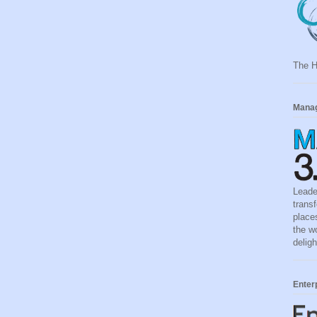
The 
Manag
Leade
trans
place
the w
deligh
Enter