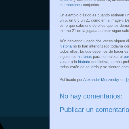
estimaciones
conjuntas.
Un ejemplo clásico es cuando estiman u
un 5, un 8 y un 21 como en la imagen. De
es lo que sabe uno de ellos que los demá
mismo 21 de la jugada anterior sigue sali
Aún habiendo jugado dos veces siguen di
historia
no lo han interiorizado todavía 
todos ellos. Lo que debemos de hacer es
siguientes
historias
para normalizar el
pun
volver a la
historia
conflictiva, lo más pr
todos estén de acuerdo y se sientan com
Publicado por
Alexander Menzinsky
en
1
No hay comentarios:
Publicar un comentari