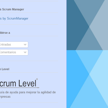
s Scrum Manager
ts by ScrumManager
ibirse a
ntradas
omentarios
 Level
uía de ayuda para mejorar la agilidad de
mpresas