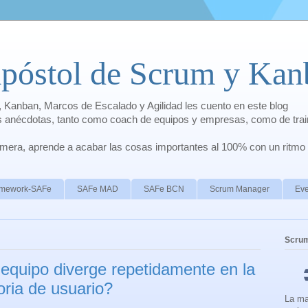
apóstol de Scrum y Kan
 Kanban, Marcos de Escalado y Agilidad les cuento en este blog
is anécdotas, tanto como coach de equipos y empresas, como de trai
rimera, aprende a acabar las cosas importantes al 100% con un ritmo
ramework-SAFe
SAFe MAD
SAFe BCN
Scrum Manager
Eve
Scru
equipo diverge repetidamente en la
oria de usuario?
La ma