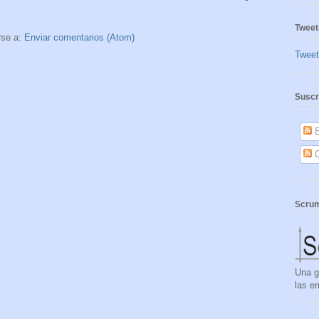
Tweet
rse a:
Enviar comentarios (Atom)
Twee
Suscr
E
C
Scrum
Una g
las e