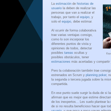
La
estimación
de
historias de
usuario
la deben de realizar las
personas que van a realizar el
trabajo, por tanto el
equipo
, y
solo el
equipo
, debe estimar.
Al ocurrir de forma colaborativa
trae varias ventajas consigo,
como lo son incorporar los
diferentes puntos de vista y
opiniones de todos, d
etectar
posibles
tareas
ocultas y
Equ
posibles obstáculos, t
ener
estimaciones
más acertadas y compartir y
Pero la colaboración también trae consig
estrenados en Scrum y
planning poker
, n
la segunda o tercera jugada sobre la mi
compartida.
En ese punto suele surgir la duda de si l
afirman que es mejor que estime directa
de los inexpertos... Les suelo plantear l
de si no resulta beneficioso hacer que t
usuario
, y que poco a poco vayan adquir