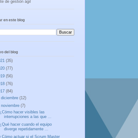
te de gestión ágil
r en este blog
vo del blog
021
(35)
020
(77)
019
(56)
018
(76)
017
(84)
►
diciembre
(12)
▼
noviembre
(7)
¿Cómo hacer visibles las
interrupciones a las que ...
¿Qué hacer cuando el equipo
diverge repetidamente ...
¿Cómo actuar si el Scrum Master