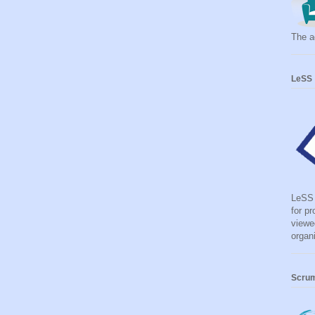
The ag
LeSS
LeSS 
for p
viewe
organ
Scru