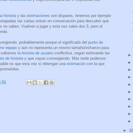
na
historia
y las
estimaciones
son dispares, tenemos por ejemplo
stapadas las cartas entran en conversación para descubrir qué
s no saben. Vuelven a jugar y esta vez salen dos 5, pero el
endo.
vergiendo, probablemente porque el significado del
punto de
como
equipo
y aún no representa un mismo tamaño/esfuerzo para
 saltarnos la
historia de usuario
conflictiva, seguir estimando las
to de historia
y que vayan convergiendo. Más tarde podemos
obable es que esta vez si obtengan una
estimación
con la que
prometidos.
5:56
o
►
2