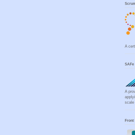
Scrum
A cert
SAFe 
A pro
apply
scale
Front