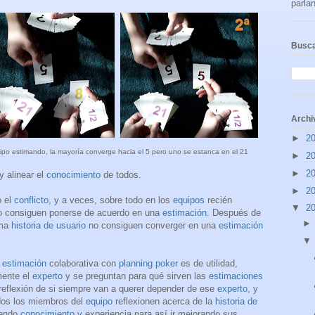
parlan
Busca
Archi
►
2
ipo estimando, la mayoría converge hacia el 5 pero uno se estanca en el 21
►
2
►
2
 alinear el
conocimiento
de todos.
►
2
o el
conflicto
, y a veces, sobre todo en los
equipos
recién
▼
2
o consiguen ponerse de acuerdo en una
estimación
. Después de
sma
historia de usuario
no consiguen converger en una
estimación
a
estimación
colaborativa con
planning poker
es de utilidad,
mente el
experto
y se preguntan para qué sirven las
estimaciones
a reflexión de si siempre van a querer depender de ese
experto
, y
odos los miembros del
equipo
reflexionen acerca de la
historia de
iendo
conocimiento
y experiencia para así ir mejorando sus