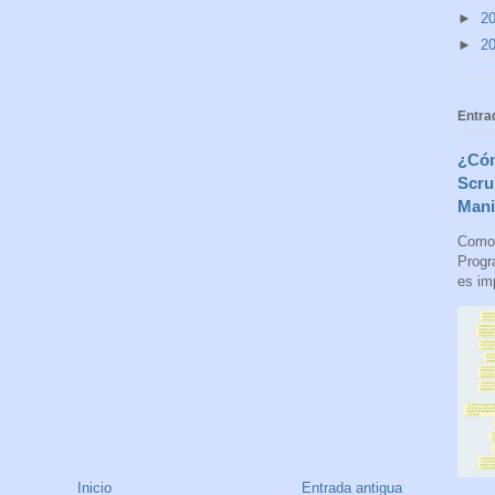
►
2
►
2
Entra
¿Cóm
Scru
Mani
Como 
Progr
es imp
Inicio
Entrada antigua