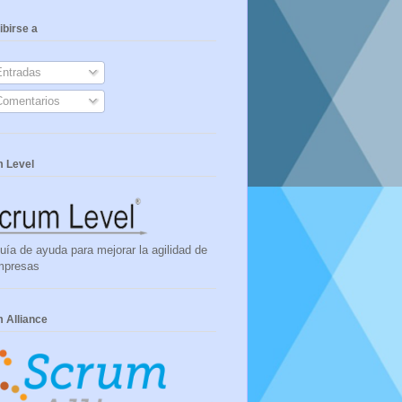
ibirse a
ntradas
omentarios
 Level
uía de ayuda para mejorar la agilidad de
mpresas
 Alliance