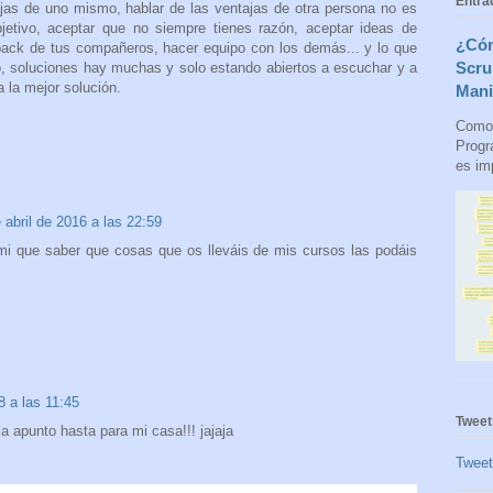
Entra
ajas de uno mismo, hablar de las ventajas de otra persona no es
objetivo, aceptar que no siempre tienes razón, aceptar ideas de
¿Cóm
dback de tus compañeros, hacer equipo con los demás... y lo que
Scru
o, soluciones hay muchas y solo estando abiertos a escuchar y a
a la mejor solución.
Mani
Como 
Progr
es imp
 abril de 2016 a las 22:59
i que saber que cosas que os lleváis de mis cursos las podáis
8 a las 11:45
Tweet
a apunto hasta para mi casa!!! jajaja
Twee