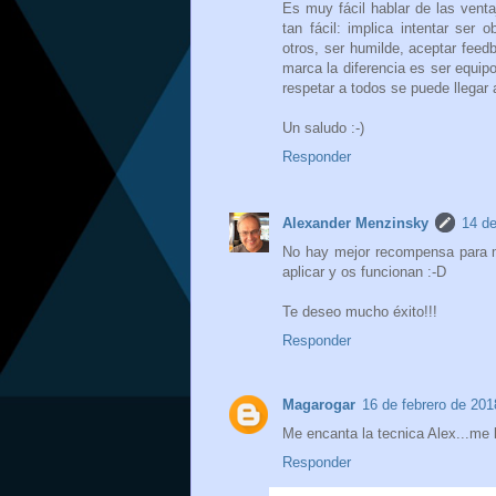
Es muy fácil hablar de las vent
tan fácil: implica intentar ser 
otros, ser humilde, aceptar fee
marca la diferencia es ser equip
respetar a todos se puede llegar 
Un saludo :-)
Responder
Alexander Menzinsky
14 de
No hay mejor recompensa para m
aplicar y os funcionan :-D
Te deseo mucho éxito!!!
Responder
Magarogar
16 de febrero de 201
Me encanta la tecnica Alex...me l
Responder