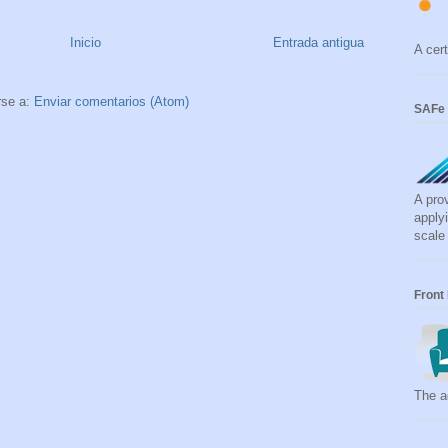
Inicio
Entrada antigua
A cert
rse a:
Enviar comentarios (Atom)
SAFe 
A pro
apply
scale
Front
The ag