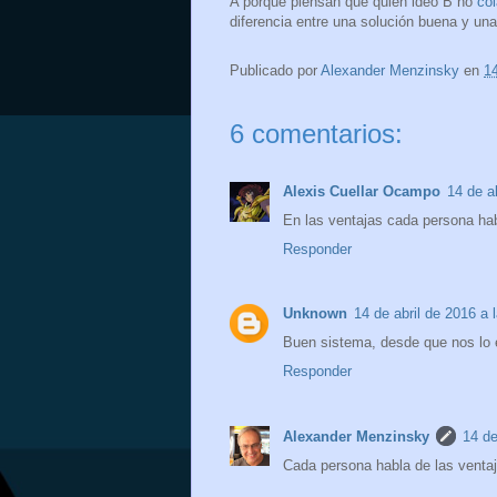
A porque piensan que quién ideó B no
col
diferencia entre una solución buena y una
Publicado por
Alexander Menzinsky
en
1
6 comentarios:
Alexis Cuellar Ocampo
14 de a
En las ventajas cada persona hab
Responder
Unknown
14 de abril de 2016 a 
Buen sistema, desde que nos lo e
Responder
Alexander Menzinsky
14 de
Cada persona habla de las ventaj