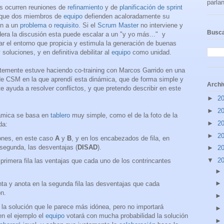
parlan
s ocurren reuniones de
refinamiento
y de
planificación de sprint
 que dos miembros de
equipo
defienden acaloradamente su
ón a un
problema
o
requisito
. Si el
Scrum Master
no interviene y
Busca
era la discusión esta puede escalar a un "y yo más..."
y
r el entorno que propicia y estimula la generación de buenas
 soluciones, y en definitiva debilitar al
equipo
como unidad.
temente estuve haciendo co-training con Marcos Garrido
en una
 de CSM
en la que aprendí esta dinámica, que de forma simple y
Archi
e ayuda a resolver conflictos, y que pretendo describir en este
►
2
►
2
ámica se basa en
tablero
muy simple, como el de la foto de la
►
2
da:
►
2
ones, en este caso
A
y
B
, y en los encabezados de fila, en
a segunda, las desventajas (
DISAD
).
►
2
▼
2
a primera fila las ventajas que cada uno de los contrincantes
nta y anota en la segunda fila las desventajas que cada
n.
la solución que le parece más idónea, pero no importará
en el ejemplo el
equipo
votará con mucha probabilidad la solución