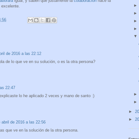
aborará
igual, y saben que justamente la
colaboración
hace la
 excelente.
4:56
bril de 2016 a las 22:12
la de lo que ve en su solución, o es la otra persona?
las 22:47
xplicaste lo he aplicado 2 veces y mano de santo :)
►
2
►
2
 abril de 2016 a las 22:56
as que ve en la solución de la otra persona.