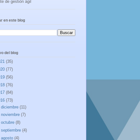
te de gestión ágil
r en este blog
vo del blog
021
(35)
020
(77)
019
(56)
018
(76)
017
(84)
016
(73)
►
diciembre
(11)
►
noviembre
(7)
►
octubre
(8)
►
septiembre
(4)
►
agosto
(4)