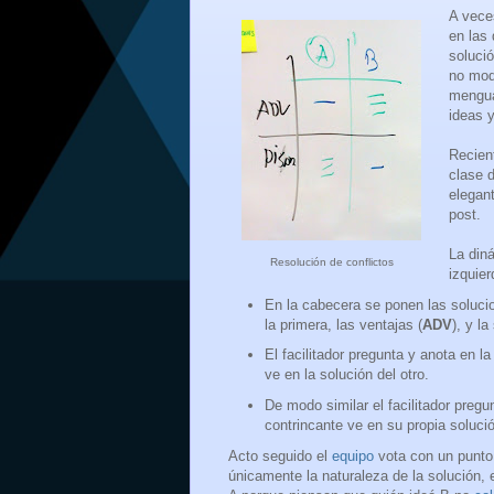
A vece
en las
soluci
no mod
mengua
ideas y
Recien
clase
elegant
post.
La din
Resolución de conflictos
izquier
En la cabecera se ponen las soluci
la primera, las ventajas (
ADV
), y l
El facilitador pregunta y anota en l
ve en la solución del otro.
De modo similar el facilitador pregu
contrincante ve en su propia solució
Acto seguido el
equipo
vota con un punto 
únicamente la naturaleza de la solución, 