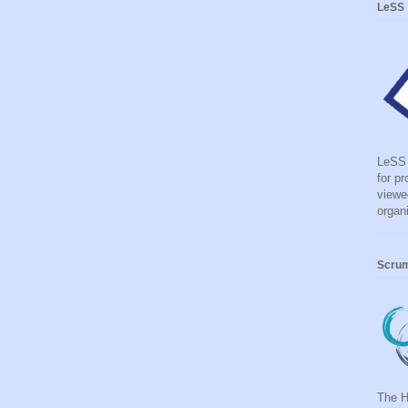
LeSS
LeSS 
for p
viewe
organ
Scru
The 