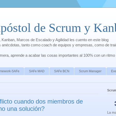
apóstol de Scrum y Kan
 Kanban, Marcos de Escalado y Agilidad les cuento en este blog
is anécdotas, tanto como coach de equipos y empresas, como de trai
rimera, aprende a acabar las cosas importantes al 100% con un ritmo
ramework-SAFe
SAFe MAD
SAFe BCN
Scrum Manager
Eve
Scru
flicto cuando dos miembros de
no una solución?
La ma