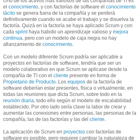
Uno de los activos más valiosos de las compañías de TI es
el
conocimiento
, y con factorías de software el
conocimiento
tácito
se genera fuera de la compañía y se perderá
definitivamente cuando se acabe el trabajo y se disuelva la
factoría. Quizá en la factoría se haya aplicado Scrum y con
cada
sprint
haya habido un aprendizaje valioso y
mejora
continua
, pero con un modelo de caja negra no hay
afianzamiento de
conocimiento
.
Con un modelo diferente Scrum podría ser aplicable a
proyectos en factorías de software, tendría que ser un
modelo colaborativo en que Scrum se aplicase desde la
compañía de TI con el
cliente
presente en forma de
Propietario de Producto
. Los
equipos
de la factoría de
software deberían estar presentes, física o virtualmente, en
todas las reuniones que dicta Scrum, sobre todo en la
reunión diaria
, todo ello según el modelo de escalabilidad
establecido. Por otro lado sería clave la labor de crear y
aumentar las conexiones entre personas, las personas de la
compañía, las de las factorías y las del
cliente
.
La aplicación de Scrum en
proyectos
con factorías de
software es posible, pero requiere cambiar la naturaleza de