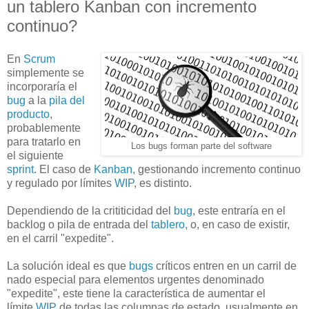
un tablero Kanban con incremento
continuo?
En
Scrum
simplemente se
incorporaría el
bug
a la
pila del
producto
,
probablemente
para tratarlo en
Los bugs forman parte del software
el siguiente
sprint
. El caso de
Kanban
, gestionando incremento continuo
y regulado por límites
WIP
, es distinto.
Dependiendo de la crititicidad del
bug
, este entraría en el
backlog o pila de entrada del
tablero
, o, en caso de existir,
en el carril "expedite".
La solución ideal es que
bugs
críticos entren en un carril de
nado especial para elementos urgentes denominado
"expedite", este tiene la característica de aumentar el
límite
WIP
de todas las columnas de estado, usualmente en