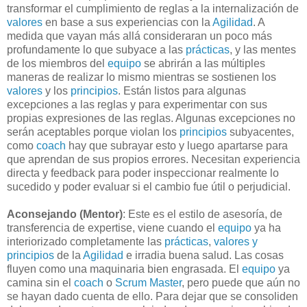
transformar el cumplimiento de reglas a la internalización de
valores
en base a sus experiencias con la
Agilidad
. A
medida que vayan más allá consideraran un poco más
profundamente lo que subyace a las
prácticas
, y las mentes
de los miembros del
equipo
se abrirán a las múltiples
maneras de realizar lo mismo mientras se sostienen los
valores
y los
principios
. Están listos para algunas
excepciones a las reglas y para experimentar con sus
propias expresiones de las reglas. Algunas excepciones no
serán aceptables porque violan los
principios
subyacentes,
como
coach
hay que subrayar esto y luego apartarse para
que aprendan de sus propios errores. Necesitan experiencia
directa y feedback para poder inspeccionar realmente lo
sucedido y poder evaluar si el cambio fue útil o perjudicial.
Aconsejando (Mentor)
: Este es el estilo de asesoría, de
transferencia de expertise, viene cuando el
equipo
ya ha
interiorizado completamente las
prácticas
,
valores y
principios
de la
Agilidad
e irradia buena salud. Las cosas
fluyen como una maquinaria bien engrasada. El
equipo
ya
camina sin el
coach
o
Scrum Master
, pero puede que aún no
se hayan dado cuenta de ello. Para dejar que se consoliden