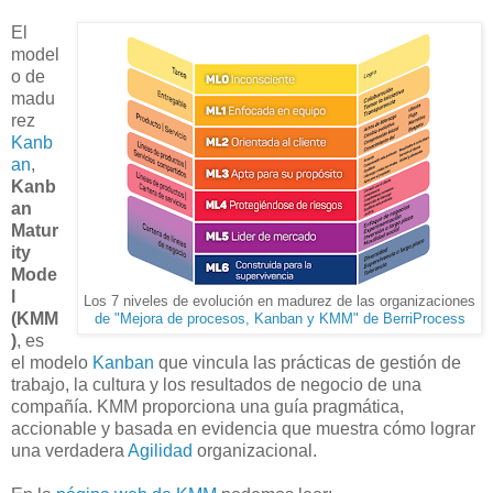
El
model
o de
madu
rez
Kanb
an
,
Kanb
an
Matur
ity
Mode
l
Los 7 niveles de evolución en madurez de las organizaciones
(KMM
de "Mejora de procesos, Kanban y KMM" de BerriProcess
)
, es
el modelo
Kanban
que vincula las prácticas de gestión de
trabajo, la cultura y los resultados de negocio de una
compañía. KMM proporciona una guía pragmática,
accionable y basada en evidencia que muestra cómo lograr
una verdadera
Agilidad
organizacional.