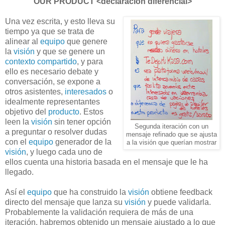
OUR PRODUCT <declaración diferencial>
Una vez escrita, y esto lleva su
tiempo ya que se trata de
alinear al
equipo
que genere
la
visión
y que se genere un
contexto compartido
, y para
ello es necesario debate y
conversación, se expone a
otros asistentes,
interesados
o
idealmente representantes
objetivo del
producto
. Estos
leen la
visión
sin tener opción
Segunda iteración con un
a preguntar o resolver dudas
mensaje refinado que se ajusta
con el
equipo
generador de la
a la visión que querían mostrar
visión
, y luego cada uno de
ellos cuenta una historia basada en el mensaje que le ha
llegado.
Así el
equipo
que ha construido la
visión
obtiene feedback
directo del mensaje que lanza su
visión
y puede validarla.
Probablemente la validación requiera de más de una
iteración, habremos obtenido un mensaje ajustado a lo que